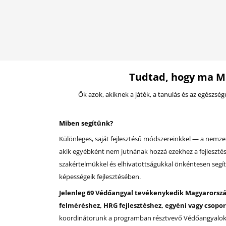
Tudtad, hogy ma M
Ők azok, akiknek a játék, a tanulás és az egészség
Miben segítünk?
Különleges, saját fejlesztésű módszereinkkel — a nemz
akik egyébként nem jutnának hozzá ezekhez a fejlesztés
szakértelmükkel és elhivatottságukkal önkéntesen segít
képességeik fejlesztésében.
Jelenleg 69 Védőangyal tevékenykedik Magyarorszá
felméréshez, HRG fejlesztéshez, egyéni vagy csop
koordinátorunk a programban résztvevő Védőangyalok m