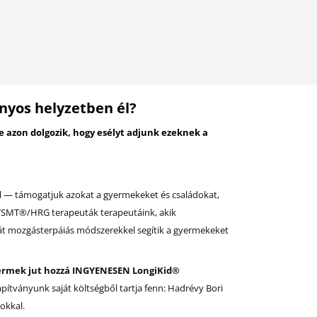
yos helyzetben él?
 azon dolgozik, hogy esélyt adjunk ezeknek a
al — támogatjuk azokat a gyermekeket és családokat,
 TSMT®/HRG terapeuták terapeutáink, akik
n át mozgásterpáiás módszerekkel segítik a gyermekeket
yermek jut hozzá INGYENESEN LongiKid®
pítványunk saját költségből tartja fenn: Hadrévy Bori
okkal.