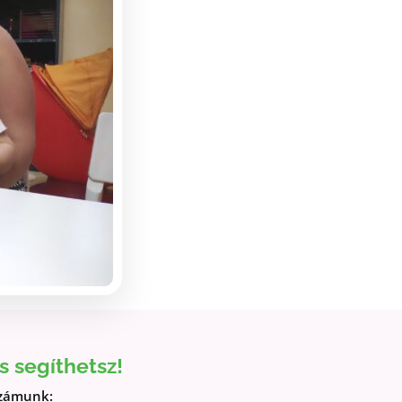
is segíthetsz!
zámunk: