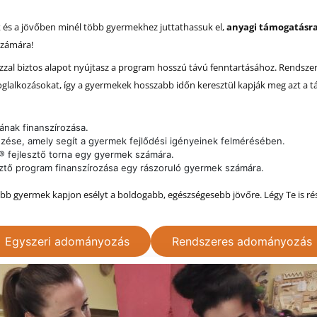
 és a jövőben minél több gyermekhez juttathassuk el,
anyagi támogatásr
 számára!
zzal biztos alapot nyújtasz a program hosszú távú fenntartásához. Rendsz
oglalkozásokat, így a gyermekek hosszabb időn keresztül kapják meg azt a 
ának finanszírozása.
gzése, amely segít a gyermek fejlődési igényeinek felmérésében.
 fejlesztő torna egy gyermek számára.
sztő program finanszírozása egy rászoruló gyermek számára.
öbb gyermek kapjon esélyt a boldogabb, egészségesebb jövőre. Légy Te is r
Egyszeri adományozás
Rendszeres adományozás