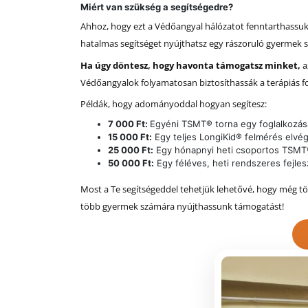
Miért van szükség a segítségedre?
Ahhoz, hogy ezt a Védőangyal hálózatot fenntarthassuk
hatalmas segítséget nyújthatsz egy rászoruló gyermek
Ha úgy döntesz, hogy havonta támogatsz minket,
a
Védőangyalok folyamatosan biztosíthassák a terápiás f
Példák, hogy adományoddal hogyan segítesz:
7 000 Ft:
Egyéni TSMT® torna egy foglalkozás
15 000 Ft:
Egy teljes LongiKid® felmérés elvé
25 000 Ft:
Egy hónapnyi heti csoportos TSMT®
50 000 Ft:
Egy féléves, heti rendszeres fejle
Most a Te segítségeddel tehetjük lehetővé, hogy még t
több gyermek számára nyújthassunk támogatást!