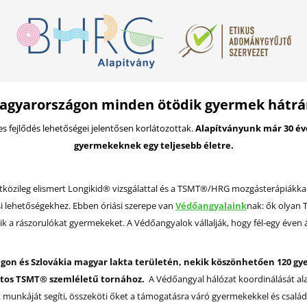
agyarországon minden ötödik gyermek hátrán
es fejlődés lehetőségei jelentősen korlátozottak.
Alapítványunk már 30 éve
gyermekeknek egy teljesebb életre.
etközileg elismert Longikid® vizsgálattal és a TSMT®/HRG mozgásterápiákk
i lehetőségekhez. Ebben óriási szerepe van
Védőangyalaink
nak: ők olyan
ik a rászorulókat gyermekeket. A Védőangyalok vállalják, hogy fél-egy éve
gon és Szlovákia magyar lakta területén, nekik köszönhetően 120 g
ortos TSMT® szemléletű tornához.
A Védőangyal hálózat koordinálását ala
unkáját segíti, összeköti őket a támogatásra váró gyermekekkel és család